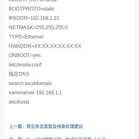
BOOTPROTO=static
IPADDR=192.168.1.21
NETMASK=255.255.255.0
TYPE=Ethernet
HWADDR=XX:XX:XX:XX:XX:XX
ONBOOT=yes
/etc/resolv.conf
指定DNS
search localdomain
nameserver 192.168.1.1
/etc/hosts
上一篇：常见攻击类型及排查处理建议