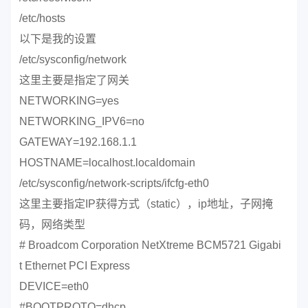
/etc/hosts
以下是我的设置
/etc/sysconfig/network
这里主要是指定了网关
NETWORKING=yes
NETWORKING_IPV6=no
GATEWAY=192.168.1.1
HOSTNAME=localhost.localdomain
/etc/sysconfig/network-scripts/ifcfg-eth0
这里主要指定IP获得方式（static），ip地址，子网掩
码，网络类型
# Broadcom Corporation NetXtreme BCM5721 Gigabi
t Ethernet PCI Express
DEVICE=eth0
#BOOTPROTO=dhcp